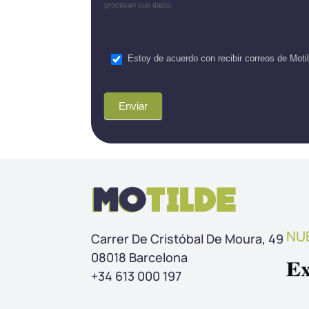
procesan sus datos.
Estoy de acuerdo con recibir correos de Moti
Enviar
NU
Carrer De Cristóbal De Moura, 49
08018 Barcelona
+34 613 000 197