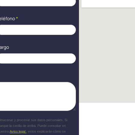
eléfono
*
argo
almacenar y procesar sus datos personales. Si
rque la casilla de arriba. Puede consultar en
uestra
Aviso legal
, estos explicarán cómo se