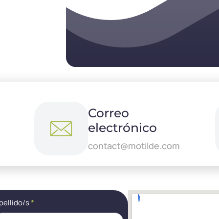
Correo
electrónico
contact@motilde.com
pellido/s
*