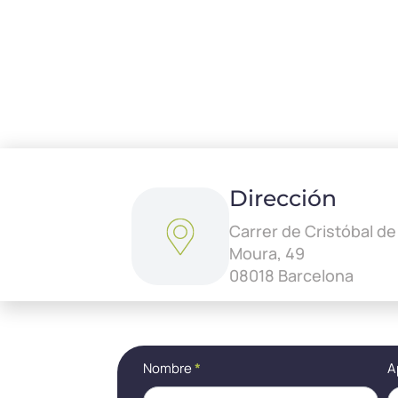
Dirección
Carrer de Cristóbal de
Moura, 49
08018 Barcelona
Contact
Si
Nombre
*
A
(ES)
eres
humano,