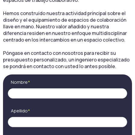
espacios de trabajo colaborativo.
Hemos construido nuestra actividad principal sobre el
diseño y el equipamiento de espacios de colaboración
llave en mano. Nuestro valor añadido y nuestra
diferencia residen en nuestro enfoque multidisciplinar
centrado en los intercambios en un espacio colectivo.
Póngase en contacto con nosotros para recibir su
presupuesto personalizado, un ingeniero especializado
se pondrá en contacto con usted lo antes posible.
Contact (ES) -
Si
Nombre
*
Cocon
eres
aménagement
humano,
deja
este
campo
Apellido
*
en
blanco.