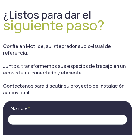
¿Listos para dar el
siguiente paso?
Confíe en Motilde, su integrador audiovisual de
referencia.
Juntos, transformemos sus espacios de trabajo en un
ecosistema conectado y eficiente.
Contáctenos para discutir su proyecto de instalación
audiovisual
Servicios
Si
Nombre
*
(ES)
eres
humano,
deja
este
campo