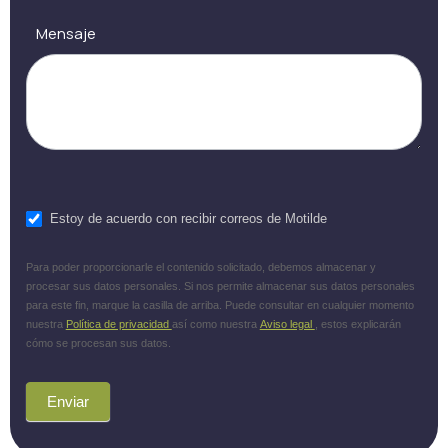
Mensaje
Estoy de acuerdo con recibir correos de Motilde
Para poder proporcionarle el contenido solicitado, debemos almacenar y
procesar sus datos personales. Si nos permite almacenar sus datos personales
para este fin, marque la casilla de arriba. Puede consultar en cualquier momento
nuestra
Política de privacidad
así como nuestra
Aviso legal
, estos explicarán
cómo se procesan sus datos.
Enviar