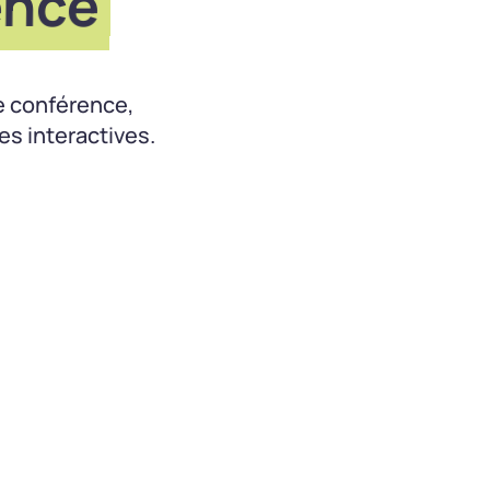
ence
e conférence,
s interactives.