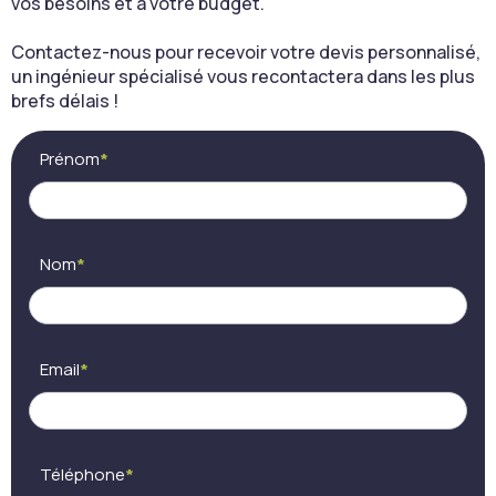
vos besoins et à votre budget.
Contactez-nous pour recevoir votre devis personnalisé,
un ingénieur spécialisé vous recontactera dans les plus
brefs délais !
Contact
Si
Prénom
*
(FR) -
vous
Cocon
êtes
visio
un
humain,
ne
Nom
*
remplissez
pas
ce
champ.
Email
*
Téléphone
*