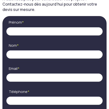
Contactez-nous dès aujourd’hui pour obtenir votre
devis sur mesure.
Contact
Si
Prénom
*
(FR) -
vous
Cocon
êtes
Espace
un
humain,
ne
Nom
*
remplissez
pas
ce
champ.
Email
*
Téléphone
*