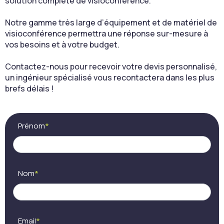
solution complète de visioconférence.
Notre gamme très large d’équipement et de matériel de
visioconférence permettra une réponse sur-mesure à
vos besoins et à votre budget.
Contactez-nous pour recevoir votre devis personnalisé,
un ingénieur spécialisé vous recontactera dans les plus
brefs délais !
Contact
Si
Prénom
*
(FR) -
vous
Cocon
êtes
visio
un
humain,
ne
Nom
*
remplissez
pas
ce
champ.
Email
*