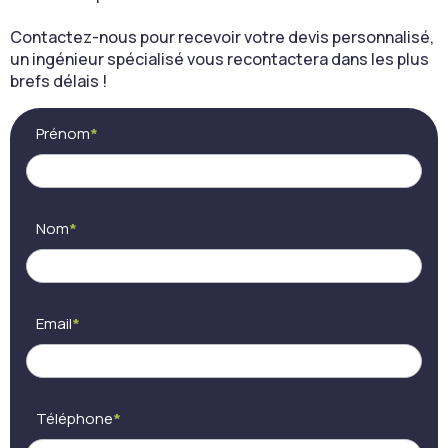
Contactez-nous pour recevoir votre devis personnalisé,
un ingénieur spécialisé vous recontactera dans les plus
brefs délais !
Contact
Si
Prénom
*
(FR) -
vous
Cocon
êtes
AV
un
humain,
ne
Nom
*
remplissez
pas
ce
champ.
Email
*
Téléphone
*