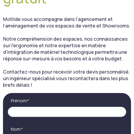
Motilde vous accompagne dans l’agencement et
l’aménagement de vos espaces de vente et Showrooms.
Notre compréhension des espaces, nos connaissances
sur l’ergonomie et notre expertise en matière
d’intégration de matériel technologique permettra une
réponse sur-mesure à vos besoins et à votre budget.
Contactez-nous pour recevoir votre devis personnalisé,
un ingénieur spécialisé vous recontactera dans les plus
brefs délais !
Contact
Si
Prénom
*
(FR) -
vous
Cocon
êtes
AV
un
humain,
ne
Nom
*
remplissez