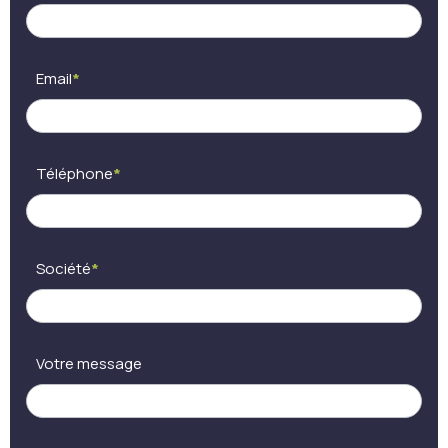
pas
ce
champ.
Email
*
Téléphone
*
Société
*
Votre message