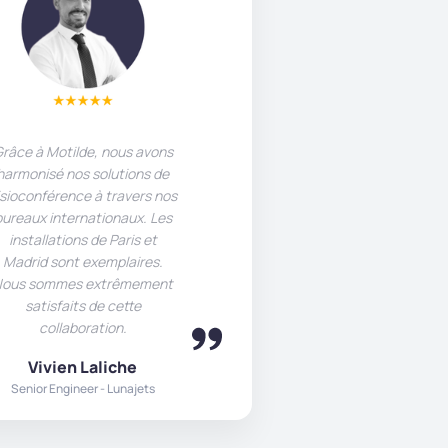
râce à Motilde, nous avons
harmonisé nos solutions de
isioconférence à travers nos
bureaux internationaux. Les
installations de Paris et
Madrid sont exemplaires.
ous sommes extrêmement
satisfaits de cette
collaboration.
Vivien Laliche
Senior Engineer - Lunajets