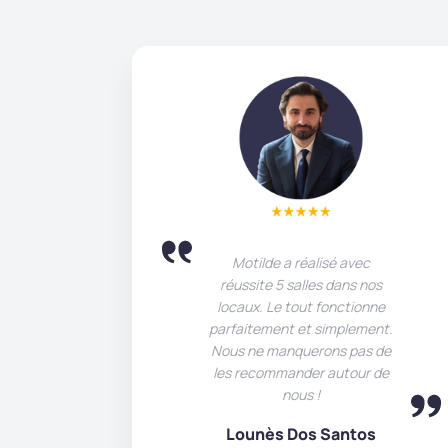
Motilde a réalisé avec
réussite 5 salles dans nos
locaux. Le tout fonctionne
parfaitement et simplement.
Nous ne manquerons pas de
les recommander autour de
nous !
Lounès Dos Santos