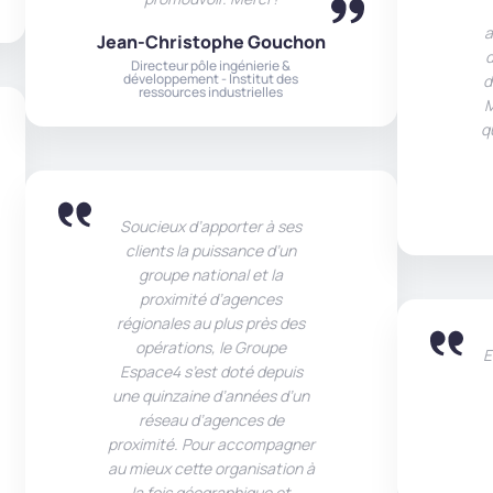
a
Jean-Christophe Gouchon
d
Directeur pôle ingénierie &
développement - Institut des
d
ressources industrielles
M
q
Soucieux d’apporter à ses
clients la puissance d’un
groupe national et la
proximité d’agences
régionales au plus près des
opérations, le Groupe
E
Espace4 s’est doté depuis
une quinzaine d’années d’un
réseau d’agences de
proximité. Pour accompagner
au mieux cette organisation à
la fois géographique et