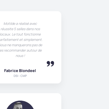
Motilde a réalisé avec
réussite 5 salles dans nos
locaux. Le tout fonctionne
arfaitement et simplement.
ous ne manquerons pas de
les recommander autour de
nous !
Fabrice Blondeel
DSI - CMP