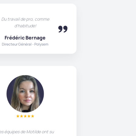
Du travail de pro, comme
d'habitude!
Frédéric Bernage
Directeur Général - Polysem
es équipes de Motilde ont su