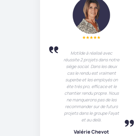
Motilde à réalisé avec
réussite 2 projets dans notre
siège social. Dans les deux
cas le rendu est vraiment
superbe et les employés on
éte très pro, efficace et le
chantier rendu propre. Nous
ne manquerons pas de les
recommander sur de futurs
projets dans le groupe Fayat
et au delà.
Valérie Chevot