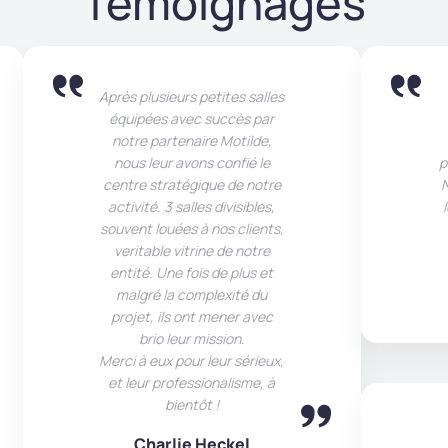
Témoignages
Après plusieurs petites salles
équipées avec succès par
notre partenaire Motilde,
nous leur avons confié le
p
centre stratégique de notre
N
activité. 3 salles divisibles,
souvent louées à nos clients,
veritable vitrine de notre
entité. Une fois de plus et
malgré la complexité du
projet, ils ont mener avec
brio leur mission.
Merci à eux pour leur sérieux,
et leur professionalisme, à
bientôt !
Charlie Heckel