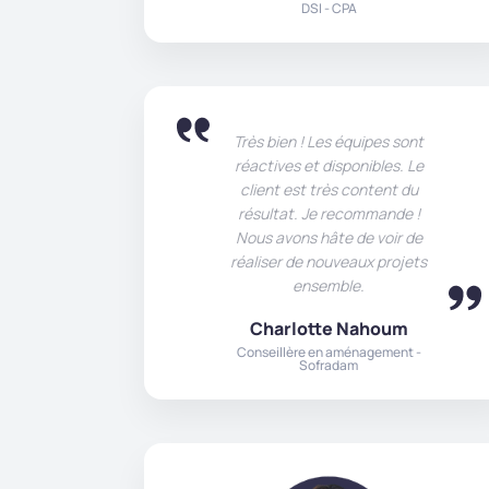
DSI - CPA
Très bien ! Les équipes sont
réactives et disponibles. Le
client est très content du
résultat. Je recommande !
Nous avons hâte de voir de
réaliser de nouveaux projets
ensemble.
Charlotte Nahoum
Conseillère en aménagement -
Sofradam