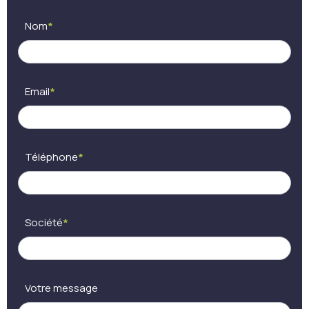
humain,
ne
Nom
*
remplissez
pas
ce
champ.
Email
*
Téléphone
*
Société
*
Votre message