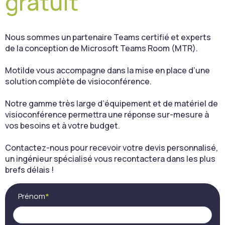
gratuit
Nous sommes un partenaire Teams certifié et experts
de la conception de Microsoft Teams Room (MTR).
Motilde vous accompagne dans la mise en place d’une
solution complète de visioconférence.
Notre gamme très large d’équipement et de matériel de
visioconférence permettra une réponse sur-mesure à
vos besoins et à votre budget.
Contactez-nous pour recevoir votre devis personnalisé,
un ingénieur spécialisé vous recontactera dans les plus
brefs délais !
Contact
Si
Prénom
*
(FR) -
vous
Cocon
êtes
visio
un