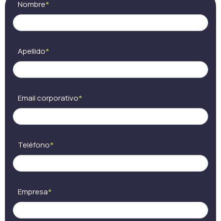
Nombre
*
(ES) -
eres
Cocon
humano,
visio
deja
este
campo
Apellido
*
en
blanco.
Email corporativo
*
Teléfono
*
Empresa
*