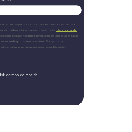
ebemos almacenar y procesar sus datos personales. Si nos permite almacenar
 de arriba. Puede consultar en cualquier momento nuestra
Política de privacidad
 se procesan sus datos. Nos gustaría comunicarnos con usted de vez en cuando
otros contenidos que puedan ser de su interés. Si acepta que nos
 saber su método de comunicación preferido marcando la casilla
bir correos de Motilde