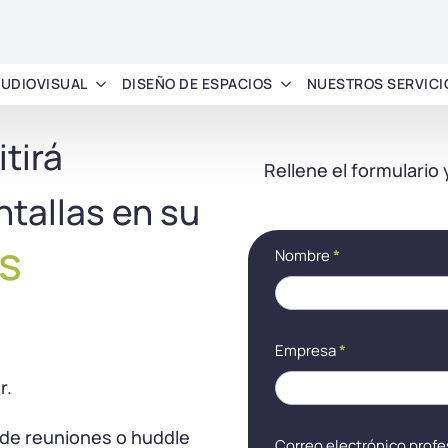
AUDIOVISUAL
DISEÑO DE ESPACIOS
NUESTROS SERVICI
tirá
Rellene el formulario
ntallas en su
s
[LP]
Si
Nombre
*
Visualizar
eres
en varias
humano,
pantallas en
deja
una sala de
este
reuniones
campo
Empresa
*
colaborativa
en
blanco.
r.
 de reuniones o huddle
Correo electrónico profe