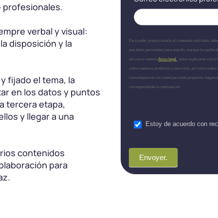
e profesionales.
empre verbal y visual:
la disposición y la
Para poder proporcionarle el contenido solicitado, d
sus datos personales para este fin, marque la casilla
así como nuestra
Aviso legal
, estos explicarán cómo
sobre nuestros productos y servicios, así como sobre 
 fijado el tema, la
comuniquemos con usted para este propósito, háganos
correspondiente a continuación:
ar en los datos y puntos
a tercera etapa,
llos y llegar a una
Estoy de acuerdo con reci
arios contenidos
Envoyer.
olaboración para
az.