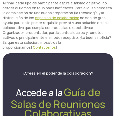
Al final, cada tipo de participante aspira al mismo objetivo: no
perder el tiempo en reuniones ineficaces. Para ello, se necesita
la combinación de una buena preparación (la tecnología y la
distribución de los
espacios de colaboración
no son de gran
ayuda para este primer requisito previo) y una solución de sala
colaborativa que cumpla con todas las expectativas:
Organizador, presentador, participantes locales y remotos,
activos o principalmente en modo receptivo. ¿La buena noticia?
Es que esta solución, ¡nosotros la
proporcionamos!
Contáctenos
!
¿Crees en el poder de la colaboración?
Guía de
Accede a la
Salas de Reuniones
Colaborativas