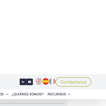
CONFERENCIA
DE REUNIONES
ACIÓN AUDIOVISUAL
CTOS
citar una demostración
te una demostración gratuita para descubrir
as funcionalidades de una solución de
ación remota!
icitar una demostración