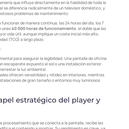
eniería que influye directamente en la fiabilidad de toda la
tal se diferencia radicalmente de un televisor doméstico, y
 costosos problemas de mantenimiento.
funcionar de manera continua, las 24 horas del día, los 7
de unas
40 000 horas de funcionamiento
, el doble que las
 vida útil, aunque implique un coste inicial más alto,
edad (TCO) a largo plazo.
:
amental para asegurar la legibilidad. Una pantalla de oficina
un escaparate expuesto al sol o una instalación exterior
arrestar la luz ambiental.
ales ofrecen versatilidad y nitidez en interiores, mientras
instalaciones de gran tamaño o entornos muy luminosos
papel estratégico del player y
 de procesamiento que se conecta a la pantalla, recibe las
difica el contenido a mostrar. Su rendimiento es clave, ya