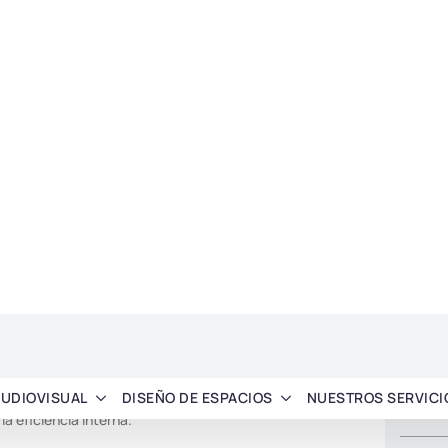
VIDEO
SALAS 
esional
INTEGR
 player y del OPS
PRODU
s para nuestros clientes nos ha enseñado que una buena
Soli
n colocar pantallas en la pared.
que dura en el tiempo, un sistema fácil de manejar sin
¡Solici
sión tangible y medible.
todas l
colabor
eros justifican la
Sol
se justifica por un retorno de inversión comprobado, que se
a eficiencia interna.