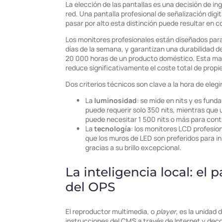
La elección de las pantallas es una decisión de ing
red. Una pantalla profesional de señalización digi
pasar por alto esta distinción puede resultar en
Los monitores profesionales están diseñados para 
días de la semana, y garantizan una durabilidad 
20 000 horas de un producto doméstico. Esta mayor
reduce significativamente el coste total de propi
Dos criterios técnicos son clave a la hora de elegir
La
luminosidad
: se mide en nits y es fund
puede requerir solo 350 nits, mientras que 
puede necesitar 1 500 nits o más para contr
La
tecnología
: los monitores LCD profesion
que los muros de LED son preferidos para 
gracias a su brillo excepcional.
La inteligencia local: el 
del OPS
El reproductor multimedia, o
player
, es la unidad
instrucciones del CMS a través de Internet y deco