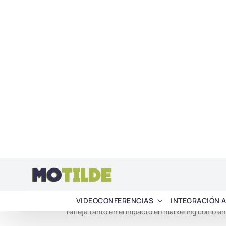
Etam: transformar la experiencia en tienda
Los 3 pilares de la señalización digital
El hardware: la exigencia de durabilidad prof
La inteligencia local: el papel estratégico del
El CMS: el director de orquesta
Nuestra experiencia instalando estas tecnología
solución de señalización digital no consiste solo e
Detrás hay una lógica clara: hardware resistente 
complicaciones, y, sobre todo, un retorno de inver
Por qué los núm
inversión
Invertir en una
solución de señalización digital
refleja tanto en el impacto en marketing como en l