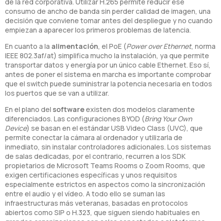
de la red corporativa. Utilizar H.265 permite reducir ese
consumo de ancho de banda sin perder calidad de imagen, una
decisión que conviene tomar antes del despliegue y no cuando
empiezan a aparecer los primeros problemas de latencia.
En cuanto a la
alimentación
, el PoE (
Power over Ethernet
, norma
IEEE 802.3af/at) simplifica mucho la instalación, ya que permite
transportar datos y energía por un único cable Ethernet. Eso sí,
antes de poner el sistema en marcha es importante comprobar
que el switch puede suministrar la potencia necesaria en todos
los puertos que se van a utilizar.
En el plano del
software
existen dos modelos claramente
diferenciados. Las configuraciones BYOD (
Bring Your Own
Device
) se basan en el estándar USB Video Class (UVC), que
permite conectar la cámara al ordenador y utilizarla de
inmediato, sin instalar controladores adicionales. Los sistemas
de salas dedicadas, por el contrario, recurren a los SDK
propietarios de Microsoft Teams Rooms o Zoom Rooms, que
exigen certificaciones específicas y unos requisitos
especialmente estrictos en aspectos como la sincronización
entre el audio y el vídeo. A todo ello se suman las
infraestructuras más veteranas, basadas en protocolos
abiertos como SIP o H.323, que siguen siendo habituales en