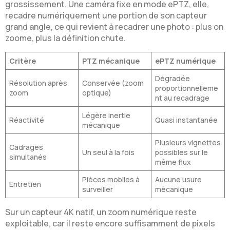
grossissement. Une caméra fixe en mode ePTZ, elle,
recadre numériquement une portion de son capteur
grand angle, ce qui revient à recadrer une photo : plus on
zoome, plus la définition chute.
Critère
PTZ mécanique
ePTZ numérique
Dégradée
Résolution après
Conservée (zoom
proportionnelleme
zoom
optique)
nt au recadrage
Légère inertie
Réactivité
Quasi instantanée
mécanique
Plusieurs vignettes
Cadrages
Un seul à la fois
possibles sur le
simultanés
même flux
Pièces mobiles à
Aucune usure
Entretien
surveiller
mécanique
Sur un capteur 4K natif, un zoom numérique reste
exploitable, car il reste encore suffisamment de pixels