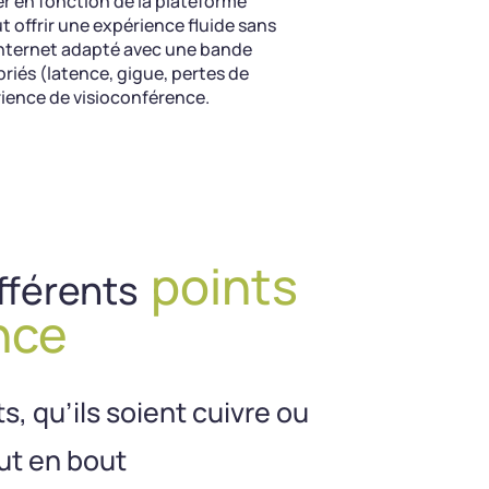
er en fonction de la plateforme
t offrir une expérience fluide sans
Internet adapté avec une bande
riés (latence, gigue, pertes de
ience de visioconférence.
points
fférents
nce
s, qu’ils soient cuivre ou
out en bout