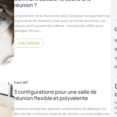
réunion ?
Le syndrome de la réunionite peut s’analyser en quantité trop
importante de réunions, mais aussi en durée excessive. Les
raisons sont souvent les mêmes : manque de câbles pour
partager l’écran,…
I
Lire l'article
S
V
P
4 avril 2017
3 configurations pour une salle de
réunion flexible et polyvalente
D
d
Certaines entreprises peuvent se permettre de déployer sur
s
leur site de nombreux espaces de réunion correspondant aux