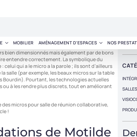
INTÉGR
sse d’abord par un bon agencement de l’équipement
SALLES
art le choix du micro pour visioconférence, les
 forme de table ergonomique afin que tout le
VISIO
tant, pas de contre-jour, position de caméra et taille
PRODU
isation de l’espace. C’est sur ce dernier point que
urs bien dimensionnés mais également par de bons
De
aire entendre correctement. La symbolique du
dé
celui qui a le micro a la parole ; ils sont d’ailleurs
a salle (par exemple, les beaux micros sur la table
Demande
 Bourdin). Pourtant, les technologies actuelles
découvri
 ou à les rendre plus discrets, tout en améliorant
de colla
e des micros pour salle de réunion collaborative,
De
cle !
ations de Motilde