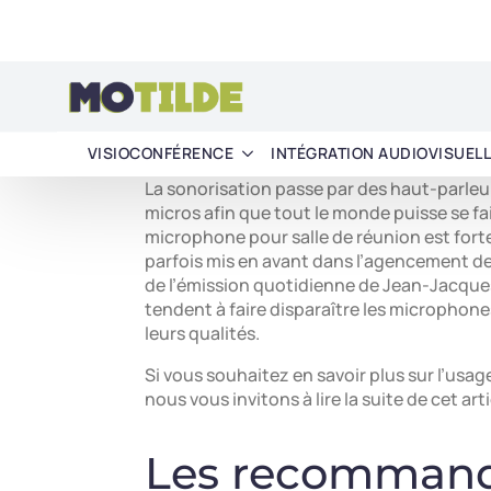
Une salle de visioconférence efficace pa
de visioconférence et du mobilier. Mise à p
principes de base doivent être respectés :
monde puisse voir et être vu par le site dis
d’écran adaptées, et enfin une bonne sonor
nous souhaitons attirer votre attention.
La sonorisation passe par des haut-parle
micros afin que tout le monde puisse se f
microphone pour salle de réunion est forte : 
parfois mis en avant dans l’agencement de l
de l’émission quotidienne de Jean-Jacques
tendent à faire disparaître les microphones
leurs qualités.
Si vous souhaitez en savoir plus sur l’usag
nous vous invitons à lire la suite de cet arti
Les recommand