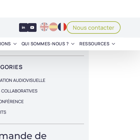
ATION AUDIOVISUELLE
 COLLABORATIVES
CONFÉRENCE
ITS
mande de
monstration
z une démonstration gratuite afin de
r toutes les fonctionnalités d’une solution
boration à distance !
mandez une démonstration