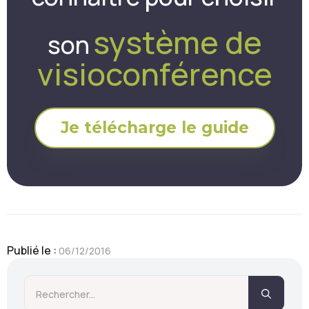
système de
son
visioconférence
Je télécharge le guide
Publié le : 
06/12/2016
Searc
for: