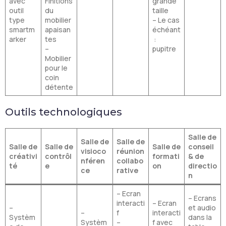
avec
Finitions
grande
outil
du
taille
type
mobilier
– Le cas
smartm
apaisan
échéant
arker
tes
:
–
pupitre
Mobilier
pour le
coin
détente
Outils technologiques
Salle de
Salle de
Salle de
Salle de
Salle de
Salle de
conseil
visioco
réunion
créativi
contrôl
formati
& de
nféren
collabo
té
e
on
directio
ce
rative
n
– Ecran
– Ecrans
interacti
– Ecran
–
et audio
–
f
interacti
Systèm
dans la
Systèm
–
f avec