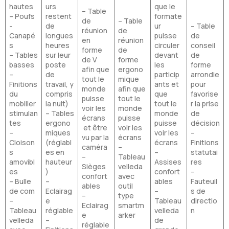
hautes
urs
que le
– Table
– Poufs
restent
formate
de
– Table
-
de
ur
– Table
réunion
de
Canapé
longues
puisse
de
en
réunion
s
heures
circuler
conseil
forme
de
– Tables
sur leur
devant
de
de V
forme
basses
poste
les
forme
afin que
ergono
–
de
particip
arrondie
tout le
mique
Finitions
travail, y
ants et
pour
monde
afin que
du
compris
que
favorise
puisse
tout le
mobilier
la nuit)
tout le
r la prise
voir les
monde
stimulan
– Tables
monde
de
écrans
puisse
tes
ergono
puisse
décision
et être
voir les
–
miques
voir les
–
vu par la
écrans
Cloison
(réglabl
écrans
Finitions
caméra
–
s
es en
–
statutai
–
Tableau
amovibl
hauteur
Assises
res
Sièges
velleda
es
)
confort
–
confort
avec
– Bulle
–
ables
Fauteuil
ables
outil
de com
Eclairag
–
s de
–
type
–
e
Tableau
directio
Eclairag
smartm
Tableau
réglable
velleda
n
e
arker
velleda
–
de
réglable