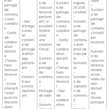
e de
table
e de
Systèm
logiciel
partage
–
visiocon
e de
JE LEVE
de
Systèm
férence
partage
LA MAIN
contenu
e de
perform
de
–
s avec
partage
– Mur
ant, si
contenu
Systèm
coéditio
de
d’image
possible
s avec
e de
n
contenu
s avec
fédéré
coéditio
partage
– Outils
s intuitif
un
avec
n
de
de
par
systèm
une
– Outils
contenu
collabor
boutons
e de
solution
de
s avec
ation
–
pilotage
Cloud
collabor
prise de
distant
Systèm
d’affich
–
ation
main par
e
e de
age
Systèm
distant
le
(Tamas
visiocon
perform
e de
e
formate
hare,
férence
ant
partage
(Tamas
ur
visiocon
double
–
de
hare,
–
férence
écran :
KVM/KV
contenu
visiocon
Systèm
)
vidéo du
N aux
s
férence
e de
– Ecran
site
postes
–
)
captatio
interacti
distant
opérate
Pilotage
– Mur
n de
f avec
sur
urs
de salle
de
contenu
post-its
l’écran
–
collabor
s
électoni
principal
Sonoris
ation
–
ques
,