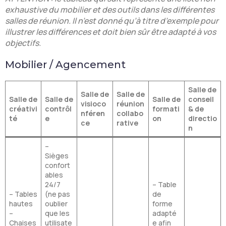
exhaustive du mobilier et des outils dans les différentes
salles de réunion. Il n’est donné qu’à titre d’exemple pour
illustrer les différences et doit bien sûr être adapté à vos
objectifs.
Mobilier / Agencement
Salle de
Salle de
Salle de
Salle de
Salle de
Salle de
conseil
visioco
réunion
créativi
contrôl
formati
& de
nféren
collabo
té
e
on
directio
ce
rative
n
–
Sièges
confort
ables
24/7
– Table
– Tables
(ne pas
de
hautes
oublier
forme
–
que les
adapté
Chaises
utilisate
e afin