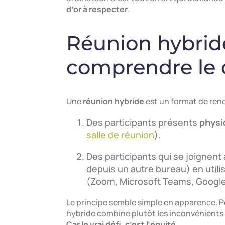
d’or à respecter
.
Réunion hybride
comprendre le 
Une
réunion hybride
est un format de ren
Des participants présents
phys
salle de réunion
).
Des participants qui se joignent 
depuis un autre bureau) en util
(Zoom, Microsoft Teams, Google
Le principe semble simple en apparence. Po
hybride combine plutôt les inconvénients q
Car le vrai défi, c’est l’équité
.