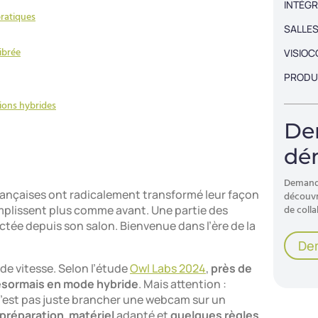
INTÉGR
pratiques
SALLES
librée
VISIO
PRODU
unions hybrides
De
dé
Demande
rançaises ont radicalement transformé leur façon
découvri
remplissent plus comme avant. Une partie des
de colla
ctée depuis son salon. Bienvenue dans l’ère de la
De
de vitesse. Selon l’étude
Owl Labs 2024
,
près de
désormais en mode hybride
. Mais attention :
n’est pas juste brancher une webcam sur un
préparation
,
matériel
adapté et
quelques règles