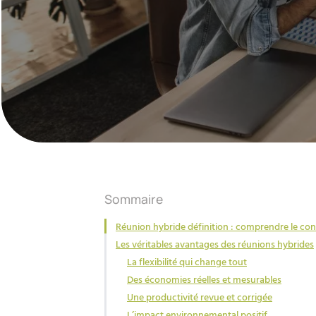
Sommaire
Réunion hybride définition : comprendre le co
Les véritables avantages des réunions hybrides
La flexibilité qui change tout
Des économies réelles et mesurables
Une productivité revue et corrigée
L’impact environnemental positif