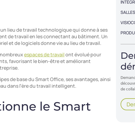
INTÉGR
SALLES
VISIO
 un lieu de travail technologique qui donne à ses
PRODU
nt de travail en les connectant au bâtiment. Un
l et de logiciels donne vie au lieu de travail.
De
de nombreux
espaces de travail
ont évolué pour
ts, favorisant le bien-être et améliorant
dé
treprise.
Demande
ipes de base du Smart Office, ses avantages, ainsi
découvri
u dans l’ère du travail intelligent.
de colla
ionne le Smart
De