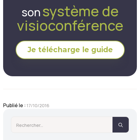
système de
son
visioconférence
Je télécharge le guide
Publié le : 
17/10/2016
Searc
for: