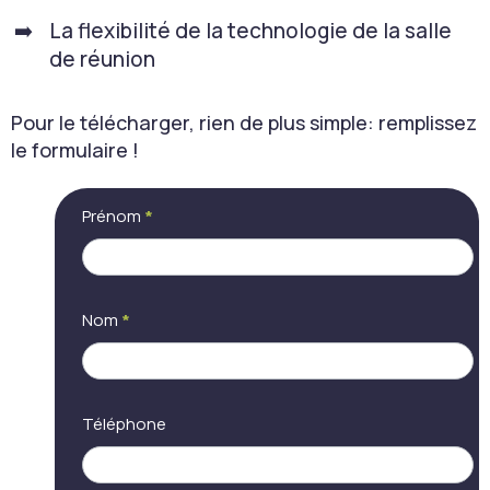
La flexibilité de la technologie de la salle
de réunion
Pour le télécharger, rien de plus simple: remplissez
le formulaire !
[LP] Guide
Si
Prénom
*
salle
vous
flexible et
êtes
polyvalente
un
humain,
ne
Nom
*
remplissez
pas
ce
champ.
Téléphone