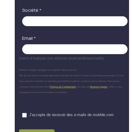
Société
*
Email
*
(merci d’indiquer une adresse email professionnelle)
Motilde s'engage à protéger et à respecter votre vie privée.
Afin de vous fournir le contenu demandé, nous devons stocker et traiter vos données personnelles. Si vous
nous autorisez à stocker vos données personnelles à cette fin, cochez la case ci-dessus. Vous pouvez
consultez à tout moment notre
Politique de Confidentialité
ainsi que nos
Mentions Légales
, celles-ci vous
expliqueront comment sont traitées vos données.
J'accepte de recevoir des e-mails de motilde.com