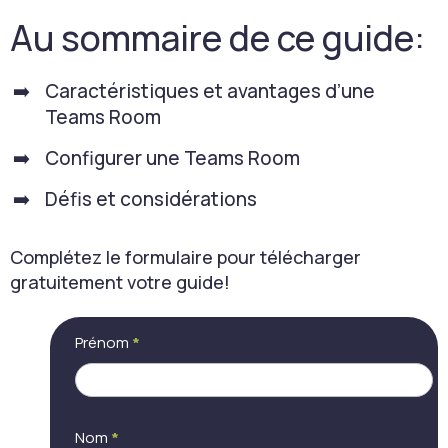
Au sommaire de ce guide:
Caractéristiques et avantages d’une
Teams Room
Configurer une Teams Room
Défis et considérations
Complétez le formulaire pour télécharger
gratuitement votre guide!
[LP]
Si
Prénom
*
Guide
vous
de la
êtes
Zoom
un
Room
humain,
ne
Nom
*
remplissez